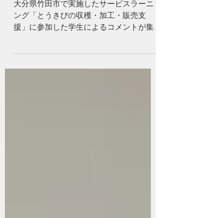
動）
大分県竹田市で実施したサービスラーニ
ング「とうきびの収穫・加工・販売支
援」に参加した学生によるコメントが集
まりました。竹田市の魅力を学生達が取
材し、情報発信していますので、是非ご
覧ください。 竹田市のとうもろこしを食
べたらもう他のものは食べれません！！
超甘く実がぎっしぎっしでとっても美味
しいです✨ぜひ、とうもろこしを食べて
竹田市昔ながらの街でゆっくりしてみて
ください !! （情報コミュニケーション学
科1年 H・A） 竹田市はとても素敵な場
所で街並みから食べ物、人柄も素敵な人
がとても多かったです。とうもろこしは
生で食べてもすごく甘く、みずみずし
く、間違いなく今まで食べたとうもろこ