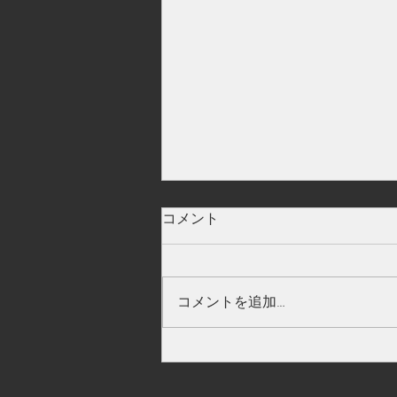
大分県
コメント
コメントを追加…
学生による情報発信（竹田の
とうきび活動）