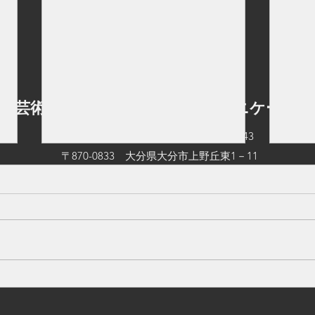
立芸術文化短期大学 情報コミュニケーショ
TEL：097-545-0542
FAX：097-545-0543
〒870-0833 大分県大分市上野丘東1－11
©2026 by 大分県立芸術文化短期大学 情報コミュニケーション学科.
【入試情報】総合型選抜試験
【ご
ス（1