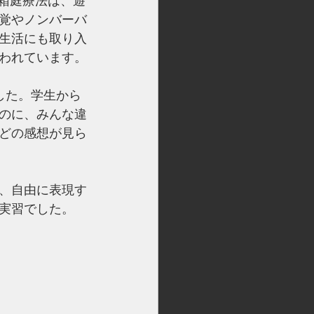
。箱庭療法は、遊
覚やノンバーバ
生活にも取り入
われています。
した。学生から
のに、みんな違
どの感想が見ら
、自由に表現す
実習でした。