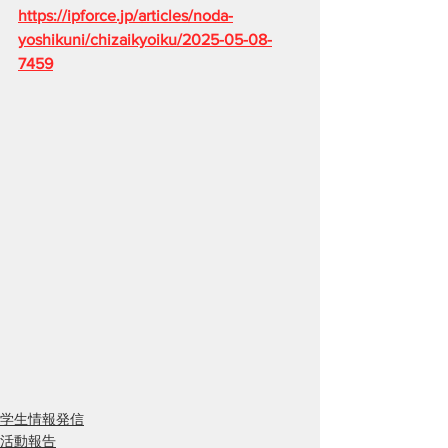
https://ipforce.jp/articles/noda-
yoshikuni/chizaikyoiku/2025-05-08-
7459
学生情報発信
活動報告