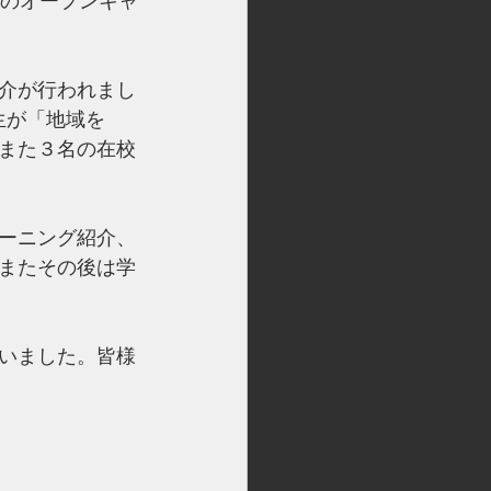
ンのオープンキャ
介が行われまし
生が「
地域を
また３名の在校
ーニング紹介、
またその後は学
いました。皆様