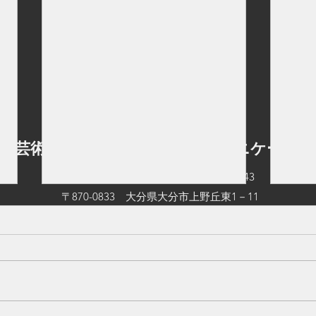
立芸術文化短期大学 情報コミュニケーショ
TEL：097-545-0542
FAX：097-545-0543
〒870-0833 大分県大分市上野丘東1－11
©2026 by 大分県立芸術文化短期大学 情報コミュニケーション学科.