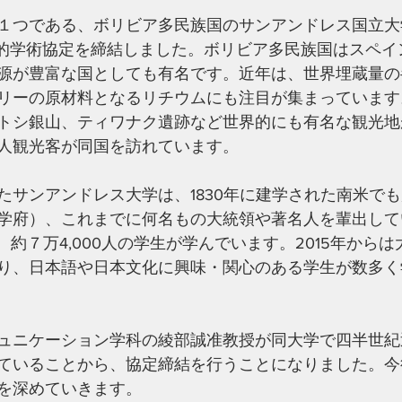
１つである、ボリビア多民族国のサンアンドレス国立大
括的学術協定を締結しました。ボリビア多民族国はスペイ
源が豊富な国としても有名です。近年は、世界埋蔵量の
リーの原材料となるリチウムにも注目が集まっています
トシ銀山、ティワナク遺跡など世界的にも有名な観光地
人観光客が同国を訪れています。
たサンアンドレス大学は、1830年に建学された南米で
学府）、これまでに何名もの大統領や著名人を輩出して
、約７万4,000人の学生が学んでいます。2015年から
り、日本語や日本文化に興味・関心のある学生が数多く
ュニケーション学科の綾部誠准教授が同大学で四半世紀
ていることから、協定締結を行うことになりました。今
を深めていきます。