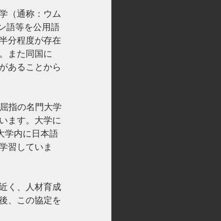
学（通称：ウム
ン語等を公用語
半分程度が存在
。また同国に
があることから
も屈指の名門大学
います。大学に
は大学内に日本語
学習していま
近く、人材育成
後、この協定を