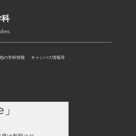
学科
dies.
他の学科情報
キャンパス情報等
e」