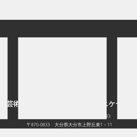
立芸術文化短期大学 情報コミュニケーショ
TEL：097-545-0542
FAX：097-545-0543
〒870-0833 大分県大分市上野丘東1－11