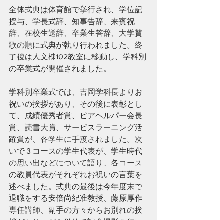
全体式典は体育館で挙行され、学位記
授与、学長式辞、知事告辞、来賓祝
辞、在校生送辞、卒業生答辞、大学賛
歌の順に式典が執り行われました。終
了後は人文棟102教室に移動し、学科別
の卒業式が開催されました。
学科別卒業式では、吉岡学科長よりお
祝いの挨拶があり、その後に表彰とし
て、成績優秀者賞、ピアヘルパー会長
賞、読書大賞、サービスラーニング活
躍賞が、各学生に手渡されました。次
いで３コースの学生代表が、学生時代
の思い出などについて語り、各コース
の教員代表がそれぞれお祝いの言葉を
述べました。式典の最後は今年度末で
退職をする安倍尚紀准教授、藤原厚作
専任講師、副手の方々からお別れの挨