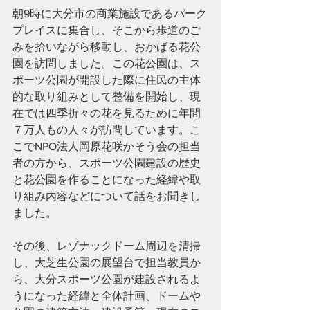
朝9時に大分市の商業施設であるパーク
プレイスに集合し、そこから歩道のご
みを拾いながら移動し、おかばる花公
園を訪問しました。この花公園は、ス
ポーツ公園が開設した際に住民の主体
的な取り組みとして整備を開始し、現
在では四季折々の花を見るために年間
７万人もの人々が訪問しています。こ
こでNPO法人岡原花咲かそう会の担当
者の方から、スポーツ公園建設の歴史
と花公園を作ることになった経緯や取
り組み内容などについて話をお聞きし
ました。
その後、レゾナックドーム周辺を清掃
し、大芝生公園の展望台で担当教員か
ら、大分スポーツ公園が建設されるよ
うになった経緯と全体計画、ドームや