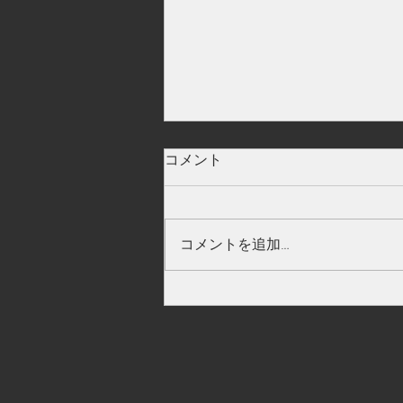
大分県
コメント
コメントを追加…
学生による情報発信（竹田の
とうきび活動）