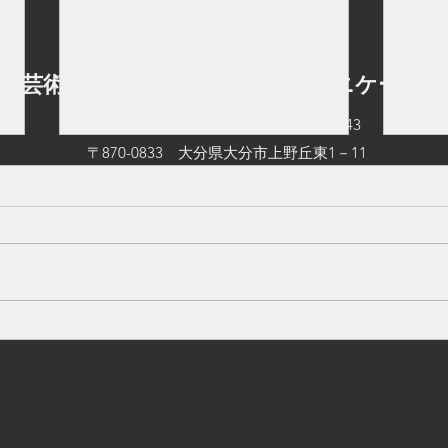
立芸術文化短期大学 情報コミュニケーショ
TEL：097-545-0542
FAX：097-545-0543
〒870-0833 大分県大分市上野丘東1－11
©2026 by 大分県立芸術文化短期大学 情報コミュニケーション学科.
ハーモニーランドでインタビ
大學
ューを行いました
た