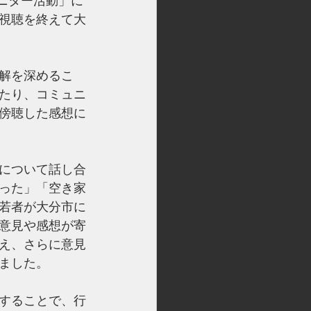
ニター活動」に
視聴を終えて大
解を深めるこ
たり、コミュニ
傍聴した感想に
について話し合
った」「空き家
若者が大分市に
意見や感想が寄
え、さらに意見
ました。
することで、行