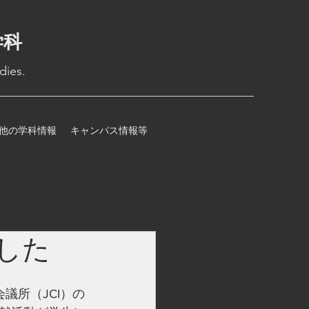
学科
dies.
他の学科情報
キャンパス情報等
した
議所（JCI）の