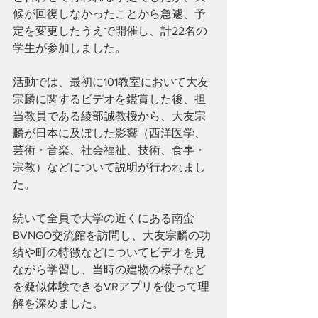
候が回復しなかったことから急遽、予
定を変更したうえで開催し、計22名の
学生が参加しました。
活動では、最初に101教室において大友
宗麟に関するビデオを鑑賞した後、担
当教員である綾部誠教授から、大友宗
麟が日本に及ぼした影響（西洋医学、
芸術・音楽、社会福祉、技術、食事・
宗教）などについて説明が行われまし
た。
続いて全員で大学の近くにある南蛮
BVNGO交流館を訪問し、大友宗麟の功
績や町の特徴などについてビデオを見
ながら学習し、当時の建物の様子など
を疑似体験できるVRアプリを使って理
解を深めました。