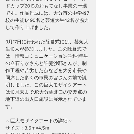
ドカップ2019のおもてなし事業の一環
です。作品作成には、大分市の中学校7
校の生徒1,490名と芸短大生42名が協力
して作り上げました。
9月17日に行われた除幕式には、芸短大
生10人が参加しました。この除幕式で
は、情報コミュニケーション学科1年生
の立石りかさんと許斐沙耶さんが、制
作工程や苦労した点などを大分市長や
同席した多くの市民の皆さんの前で説
明しました。この巨大モザイクアート
は10月末までJR大分駅北口の交差点の
地下道の出入口施設に展示されていま
す。
～巨大モザイクアートの詳細～
サイズ：3.5ｍ×4.5ｍ