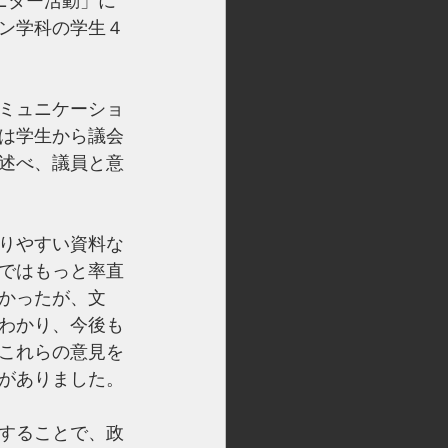
ニター活動」に
ン学科の学生４
ミュニケーショ
は学生から議会
述べ、議員と意
りやすい資料な
ではもっと率直
かったが、文
わかり、今後も
これらの意見を
がありました。
することで、政