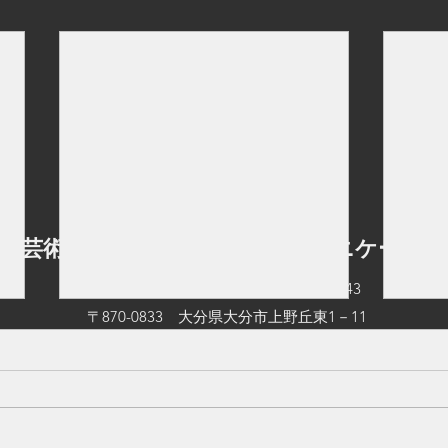
立芸術文化短期大学 情報コミュニケーショ
TEL：097-545-0542
FAX：097-545-0543
〒870-0833 大分県大分市上野丘東1－11
©2026 by 大分県立芸術文化短期大学 情報コミュニケーション学科.