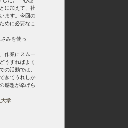
ました。「心理
とに加えて、社
います。今回の
ために必要なこ
はさみを使っ
、作業にスムー
どうすればよく
での活動では、
できてうれしか
の感想が挙げら
立大学