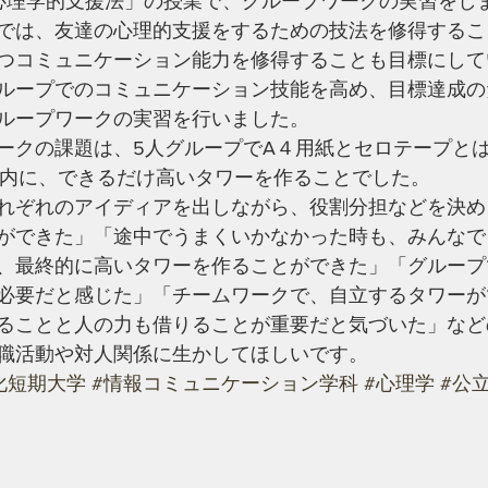
日「心理学的支援法」の授業で、グループワークの実習をし
では、友達の心理的支援をするための技法を修得するこ
つコミュニケーション能力を修得することも目標にして
ループでのコミュニケーション技能を高め、目標達成の
ループワークの実習を行いました。
ークの課題は、5人グループでA４用紙とセロテープと
間内に、できるだけ高いタワーを作ることでした。
れぞれのアイディアを出しながら、役割分担などを決め
ができた」「途中でうまくいかなかった時も、みんなで
、最終的に高いタワーを作ることができた」「グループ
必要だと感じた」「チームワークで、自立するタワーが
ることと人の力も借りることが重要だと気づいた」など
職活動や対人関係に生かしてほしいです。 
化短期大学
#情報コミュニケーション学科
#心理学
#公