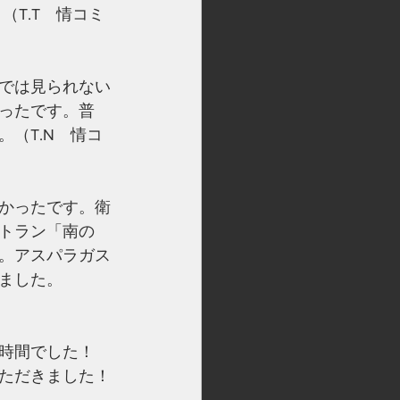
T.T　情コミ
では見られない
ったです。普
（T.N　情コ
かったです。衛
トラン「南の
。アスパラガス
ました。
時間でした！
ただきました！