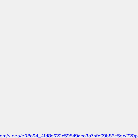
ic.com/video/e08a94_4fd8c622c59549aba3a7bfe99b86e5ec/720p