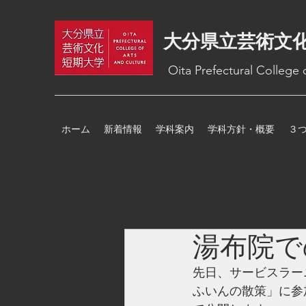
大分県立芸術文
Oita Prefectural College
ホーム
新着情報
学科案内
学科方針・概要
３
湯布院で
先日、サービスラー
ふいんの散策」に参