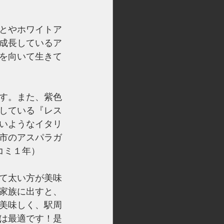
とやホワイトア
成長しているア
を向いて生きて
す。また、紫色
している『レス
いようなイタリ
市のアスパラガ
コミ１年）
て太い方が美味
家族に出すと、
美味しく、駅周
は最適です！是