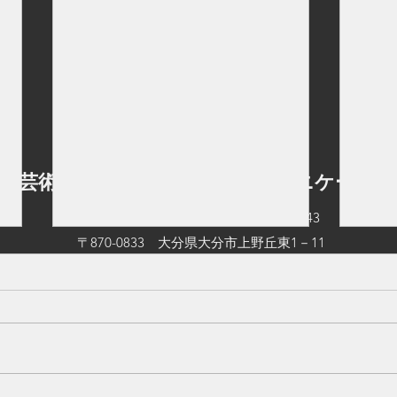
立芸術文化短期大学 情報コミュニケーショ
TEL：097-545-0542
FAX：097-545-0543
〒870-0833 大分県大分市上野丘東1－11
©2026 by 大分県立芸術文化短期大学 情報コミュニケーション学科.