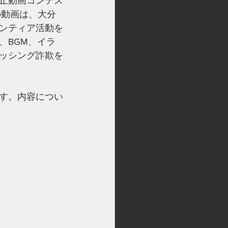
止動画コンテス
の動画は、大分
ンティア活動を
、BGM、イラ
ッシング詐欺を
す。内容につい