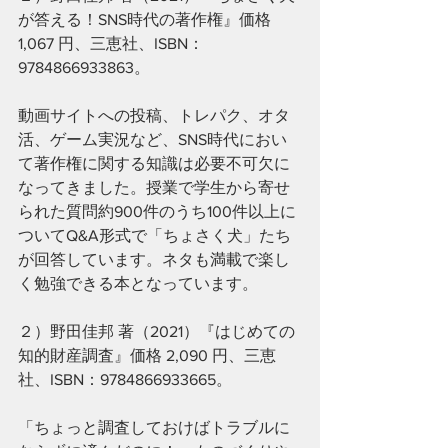
が答える！SNS時代の著作権』価格 
1,067 円、三恵社、ISBN：
9784866933863。
動画サイトへの投稿、トレパク、オタ
活、ゲーム実況など、SNS時代におい
て著作権に関する知識は必要不可欠に
なってきました。授業で学生から寄せ
られた質問約900件のうち100件以上に
ついてQ&A形式で「ちょさく犬」たち
が回答しています。ネタも満載で楽し
く勉強できる本となっています。
２）野田佳邦 著（2021）『はじめての
知的財産調査』価格 2,090 円、三恵
社、ISBN：9784866933665。
「ちょっと調査しておけばトラブルに