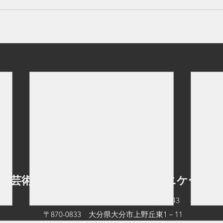
立芸術文化短期大学 情報コミュニケーショ
TEL：097-545-0542
FAX：097-545-0543
〒870-0833 大分県大分市上野丘東1－11