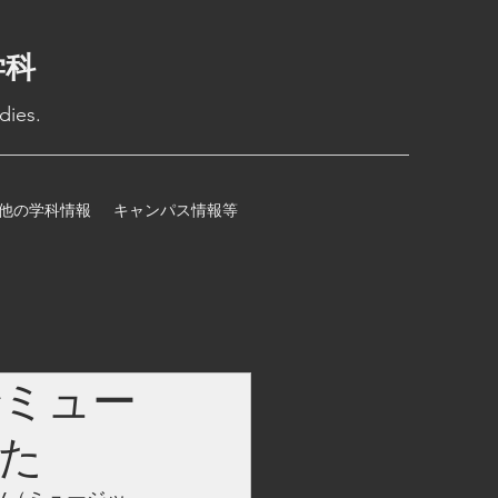
学科
dies.
他の学科情報
キャンパス情報等
でミュー
た