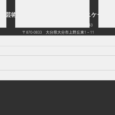
立芸術文化短期大学 情報コミュニケーショ
TEL：097-545-0542
FAX：097-545-0543
〒870-0833 大分県大分市上野丘東1－11
©2026 by 大分県立芸術文化短期大学 情報コミュニケーション学科.
【入試情報】総合型選抜試験
【ご
ス（1