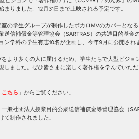
型ビジョンで「著作権のうた（COVER）/ めんみ」の
始まりました。12月31日まで上映される予定です。
究室の学生グループが制作したボカロMVのカバーとなる
衆送信補償金等管理協会（SARTRAS）の共通目的基金
ョン学科の学生有志10名が企画し、今年9月に公開され
をより多くの人に届けるため、学生たちで大型ビジョンでの
現しました。ぜひ皆さまに楽しく著作権を学んでいただ
「
こちら
」からご覧ください。
、一般社団法人授業目的公衆送信補償金等管理協会（SAR
けて制作されました。