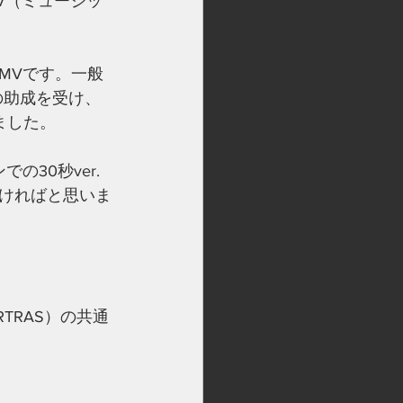
MV（ミュージッ
MVです。一般
の助成を受け、
ました。
30秒ver.
ければと思いま
TRAS）の共通