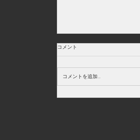
大分県
コメント
コメントを追加…
学生による情報発信（竹田の
とうきび活動）