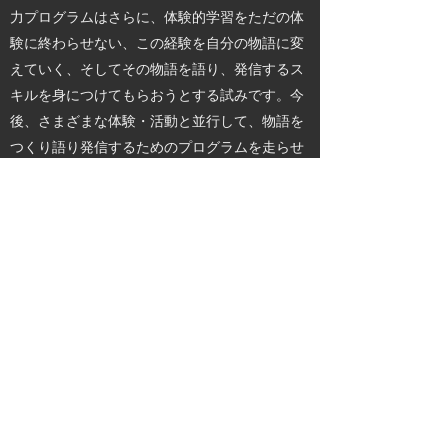
力プログラムはさらに、体験的学習をただの体
験に終わらせない、この経験を自分の物語に変
えていく、そしてその物語を語り、発信するス
キルを身につけてもらおうとする試みです。今
後、さまざまな体験・活動と並行して、物語を
つくり語り発信するためのプログラムを走らせ
ていく予定です。
活動を企画運営する、活動の意味を調べ学ぶ、
さらなる活動を考える、その体験を発信し、み
んなに知ってもらう、この一連のプロセスを通
じて、今の日本の若者の弱点とされる自信力
（自己肯定感）を高め、社会に一歩を踏み出す
きっかけにしようとするものです。
大分県立芸術文化短期大学 情報コミュニケ
ーション学科