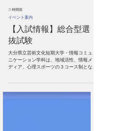
21 時間前
イベント案内
【入試情報】総合型選
抜試験
大分県立芸術文化短期大学・情報コミュ
ニケーション学科は、地域活性、情報メ
ディア、心理スポーツの３コース制とな
っており、開設以来、即戦力のある実践
型教育と手厚いキャリア支援によって、
特に就職（含む地方公務員）と４年制国
公立大学への３年次編入学で高い実績を
誇ってきました。公立短大のため、学費
が安いのも魅力の１つです（年間の授業